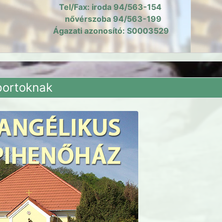
Tel/Fax: iroda 94/563-154
nővérszoba 94/563-199
Ágazati azonosító: S0003529
portoknak