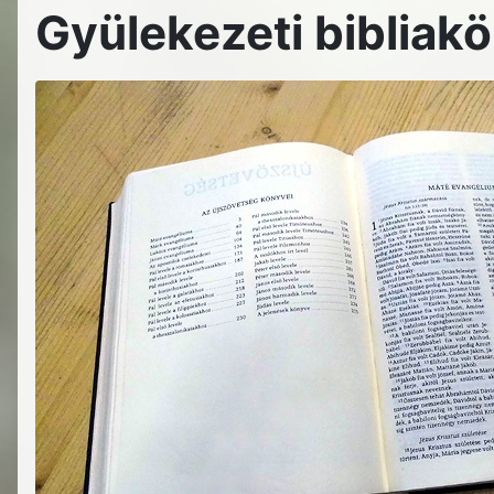
Gyülekezeti bibliakö