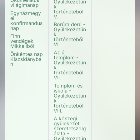
Gyülekezetün
világimanap
k
történetéből
Egyházmegy
V.
ei
konfirmandus
Borúra derű -
nap
Gyülekezetün
k
Finn
történetéből
vendégek
VI.
Mikkeliből
Az új
Önkéntes nap
templom -
Kiszsidányba
Gyülekezetün
n
k
történetéből
VII.
Templom és
iskola -
Gyülekezetün
k
történetéből
VIII.
A kőszegi
gyülekezet
szeretetszolg
álata -
Gyülekezetün