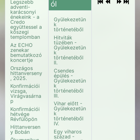
Legszebb
ól
adventi-
karácsonyi
énekeink - a
Gyülekezetün
Credo
k
együttessel a
történetéből
kőszegi
templomban
Hitviták
tüzében -
Az ECHO
Gyülekezetün
zenekar
k
bemutatkozó
történetéből
koncertje
II.
Országos
Csendes
hittanverseny
épülés -
, 2025.
Gyülekezetün
k
Konfirmációi
történetéből
vizsga,
III.
Virágvasárna
p
Vihar előtt -
Gyülekezetün
Konfirmációi
k
hétvége
történetéből
Révfülöpön
IV.
Hittanversen
Egy viharos
y Bobán
század -
Ökumenikus