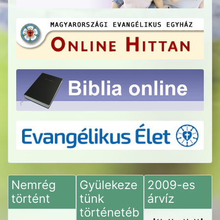
Nemrég
Gyülekeze
2009-es
történt
tünk
árvíz
történetéb