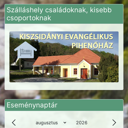
Szálláshely családoknak, kisebb
csoportoknak
Eseménynaptár
Év
Hónap
Vissza - Hónap
Követ