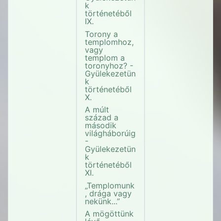
k
történetéből
IX.
Torony a
templomhoz,
vagy
templom a
toronyhoz? -
Gyülekezetün
k
történetéből
X.
A múlt
század a
második
világháborúig
-
Gyülekezetün
k
történetéből
XI.
„Templomunk
, drága vagy
nekünk...”
A mögöttünk